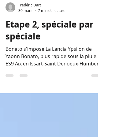
Frédéric Dart
30 mars
7 min de lecture
Etape 2, spéciale par
spéciale
Bonato s'impose La Lancia Ypsilon de
Yaonn Bonato, plus rapide sous la pluie.
ES9 Aix en Issart-Saint Denoeux-Humbert-
Sempoy (13,52 km) Margaillan part à la
chasse au Bonato Les choix de pneus
diffèrent sur des routes s’asséchant avec
la présence d’un temps ensoleillé mais
frais. Hugo Margaillan (Hyundai i20 N)
commence la journée par un meilleur
temps. Sur cette nouvelle spéciale, il
reprend 2s1 à Yoann Bonato (Lancia