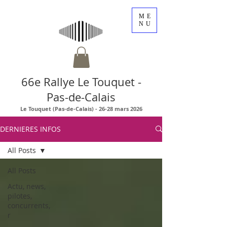
ME
NU
66e Rallye Le Touquet -
Pas-de-Calais
Le Touquet (Pas-de-Calais) - 26-28 mars 2026
DERNIERES INFOS
All Posts
All Posts
Actu, news,
pilotes,
concurrents,
r