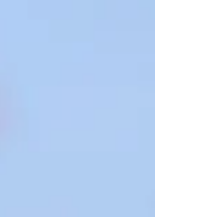
Ypsilon HF) ex aequo avec Raphaël Astier
(Porsche 992 GT+