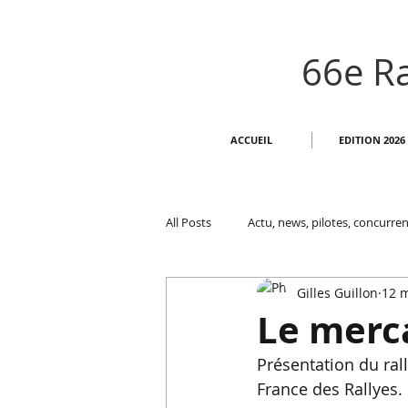
66e Ra
ACCUEIL
EDITION 2026
All Posts
Actu, news, pilotes, concurren
Gilles Guillon
12 
Le merc
Présentation du ral
France des Rallyes. 