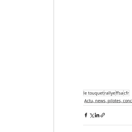
le touquet
rallye
ffsa
cfr
Actu, news, pilotes, conc