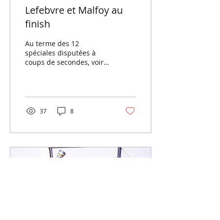
Lefebvre et Malfoy au
finish
Au terme des 12
spéciales disputées à
coups de secondes, voire
de dixièmes de secondes,
ce sont les locaux
Stéphane Lefebvre et
Andy Malfoy
37
8