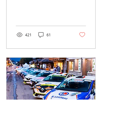
Arthur Pelamourgues a
pris sa revanche en
signant sur ces mêmes
ro
421
61
28 févr. 2024
∙
3
min