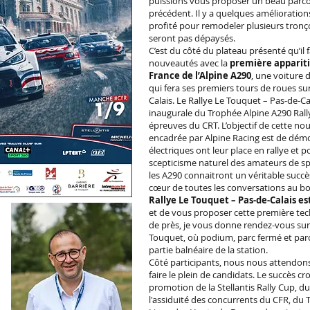
puissions vous proposer un beau parco
précédent. Il y a quelques amélioration
profité pour remodeler plusieurs tronç
seront pas dépaysés.
C’est du côté du plateau présenté qu’il 
nouveautés avec la
première apparit
France de l’Alpine A290
, une voiture 
qui fera ses premiers tours de roues su
Calais. Le Rallye Le Touquet – Pas-de-C
inaugurale du Trophée Alpine A290 Rally
épreuves du CRT. L’objectif de cette n
encadrée par Alpine Racing est de démo
électriques ont leur place en rallye et p
scepticisme naturel des amateurs de s
les A290 connaitront un véritable succè
cœur de toutes les conversations au bo
Rallye Le Touquet – Pas-de-Calais est 
et de vous proposer cette première tec
de près, je vous donne rendez-vous sur
Touquet, où podium, parc fermé et parc
partie balnéaire de la station.
Côté participants, nous nous attendo
faire le plein de candidats. Le succès c
promotion de la Stellantis Rally Cup, d
l'assiduité des concurrents du CFR, du 