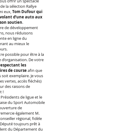
us offrir un spectacle
de la sélection Rallye
mi eux,
Tom Dufour qui
 volant d’une auto aux
 son soutien
.
ère de développement
ans, nous réduisons
ente en ligne du
rant au mieux le
ours.
 possible pour être à la
 d’organisation. De votre
respectant les
ires de course
afin que
 soit exemplaire. Je vous
es vertes, accès fléchés)
our des raisons de
 ​!
Présidents de ligue et le
çaise du Sport Automobile
’ouverture de
 remercie également M.
nseiller régional, fidèle
e Député toujours prêt à
sident du Département du