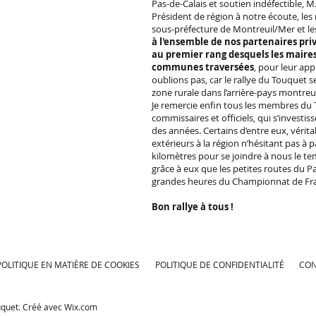
Pas-de-Calais et soutien indéfectible, M
Président de région à notre écoute, les 
sous-préfecture de Montreuil/Mer et les
à l'ensemble de nos partenaires priv
au premier rang desquels les mair
communes traversées
, pour leur appu
oublions pas, car le rallye du Touquet 
zone rurale dans l’arrière-pays montreui
Je remercie enfin tous les membres du 
commissaires et officiels, qui s’investi
des années. Certains d’entre eux, vérit
extérieurs à la région n’hésitant pas à 
kilomètres pour se joindre à nous le t
grâce à eux que les petites routes du Pa
grandes heures du Championnat de Fra
Bon rallye à tous !
POLITIQUE EN MATIÈRE DE COOKIES
POLITIQUE DE CONFIDENTIALITÉ
CON
uquet. Créé avec
Wix.com