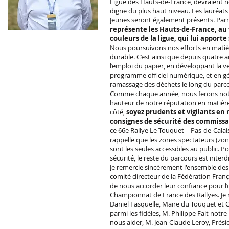
Ligue des Hauts-de-France, devraient no
digne du plus haut niveau. Les lauréats 
Jeunes seront également présents. Par
représente les Hauts-de-France, au
couleurs de la ligue, qui lui apporte
Nous poursuivons nos efforts en mati
durable. C’est ainsi que depuis quatre 
l’emploi du papier, en développant la v
programme officiel numérique, et en gé
ramassage des déchets le long du parc
Comme chaque année, nous ferons notre
hauteur de notre réputation en matière
côté,
soyez prudents et vigilants en 
consignes de sécurité des commissa
ce 66e Rallye Le Touquet – Pas-de-Calais
rappelle que les zones spectateurs (zon
sont les seules accessibles au public. P
sécurité, le reste du parcours est interdit
Je remercie sincèrement l'ensemble des 
comité directeur de la Fédération Fran
de nous accorder leur confiance pour l
Championnat de France des Rallyes. Je
Daniel Fasquelle, Maire du Touquet et Co
parmi les fidèles, M. Philippe Fait notr
nous aider, M. Jean-Claude Leroy, Pré