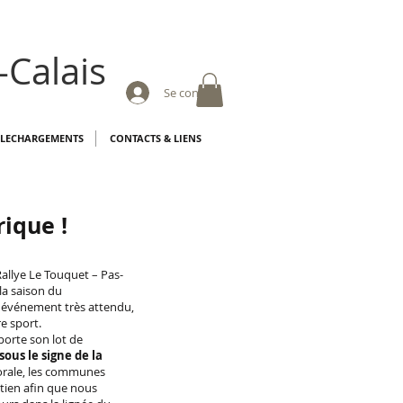
-Calais
Se connecter
ELECHARGEMENTS
CONTACTS & LIENS
rique !
llye Le Touquet – Pas-
la saison du
 événement très attendu,
re sport.
porte son lot de
sous le signe de la
torale, les communes
tien afin que nous