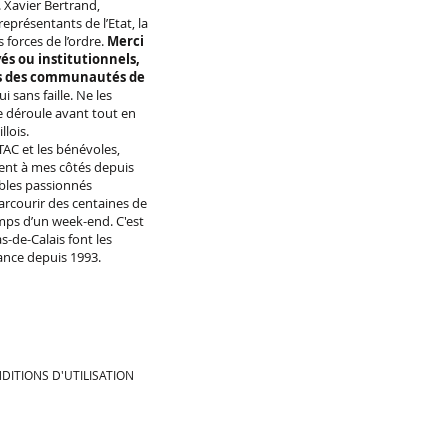
. Xavier Bertrand,
représentants de l’Etat, la
 forces de l’ordre.
Merci
és ou institutionnels,
es des communautés de
i sans faille. Ne les
se déroule avant tout en
llois.
TAC et les bénévoles,
ssent à mes côtés depuis
ables passionnés
parcourir des centaines de
emps d’un week-end. C'est
s-de-Calais font les
nce depuis 1993.
DITIONS D'UTILISATION