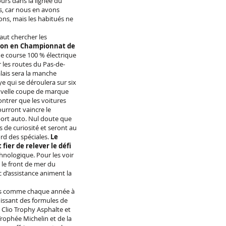
urs dans la lignée du
s, car nous en avons
ons, mais les habitués ne
faut chercher les
ion en Championnat de
de course 100 % électrique
r les routes du Pas-de-
alais sera la manche
e qui se déroulera sur six
ouvelle coupe de marque
ntrer que les voitures
ourront vaincre le
port auto. Nul doute que
s de curiosité et seront au
rd des spéciales.
Le
fier de relever le défi
hnologique. Pour les voir
 le front de mer du
 d’assistance animent la
ns comme chaque année à
roissant des formules de
u Clio Trophy Asphalte et
Trophée Michelin et de la