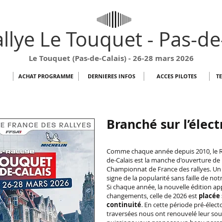
llye Le Touquet - Pas-de
Le Touquet (Pas-de-Calais) - 26-28 mars 2026
ACHAT PROGRAMME
DERNIERES INFOS
ACCES PILOTES
T
Branché sur l’élect
Comme chaque année depuis 2010, le Ra
de-Calais est la manche d'ouverture de 
Championnat de France des rallyes. Un
signe de la popularité sans faille de not
Si chaque année, la nouvelle édition ap
changements, celle de 2026 est
placée 
continuité
. En cette période pré-élec
traversées nous ont renouvelé leur sou