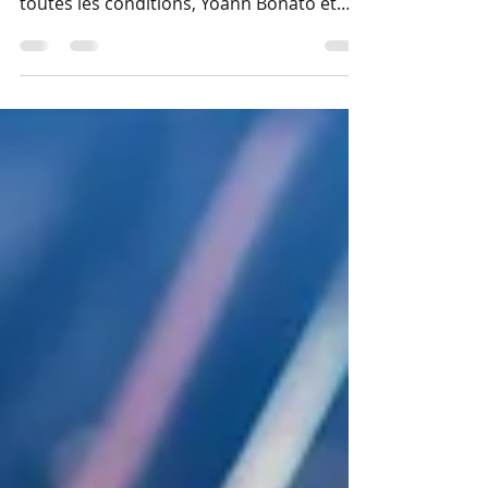
Après deux jours de compétition intenses
où les acteurs du ‘CFR’ ont dû braver
toutes les conditions, Yoann Bonato et
Benjamin Boulloud (Lancia Ypsilon Rally2)
ont parfaitement lancé leur saison avec
un premier succès sur la Côte d’Opale
depuis 2021.