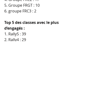
5. Groupe FRGT : 10
6. groupe FRC3 : 2
Top 5 des classes avec le plus 
d’engagés :
1. Rally5 : 39
2. Rally4 : 29
3. Rally2 : 17
4. F2-14 : 13
5. R2 : 9
le touquet
rallye
ffsa
cfr
hauts-de-france
Clio Trophy
stellantis motorsport rally cup
Actu, news, pilotes, concurrents, r