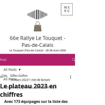
ME
NU
66e Rallye Le Touquet -
Pas-de-Calais
Le Touquet (Pas-de-Calais) - 26-28 mars 2026
Post
All Posts
Gilles Guillon
All Posts
15 mars 2023
1 min de lecture
Le plateau 2023 en
Actu, news, pilotes, concurrents, r
chiffres
Actu
Avec 173 équipages sur la liste des 