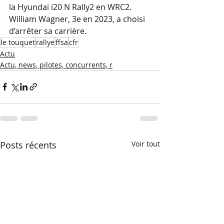
la Hyundai i20 N Rally2 en WRC2. 
William Wagner, 3e en 2023, a choisi 
d’arrêter sa carrière.
le touquet
rallye
ffsa
cfr
Actu
Actu, news, pilotes, concurrents, r
Posts récents
Voir tout