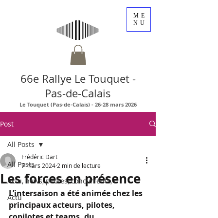
ME
NU
66e Rallye Le Touquet -
Pas-de-Calais
Le Touquet (Pas-de-Calais) - 26-28 mars 2026
Post
All Posts
Frédéric Dart
All Posts
7 mars 2024
2 min de lecture
Les forces en présence
Actu, news, pilotes, concurrents, r
L’intersaison a été animée chez les 
Actu
principaux acteurs, pilotes, 
copilotes et teams, du 