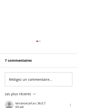
7 commentaires
Rédigez un commentaire...
Qualité et quantité au
Les grandes li
programme du Clio
l'édition 2024
Trophy Asphalte
Les plus récents
terrancecart.e.r.36.0.7
03 juil.