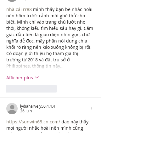
nhà cái rr88
 mình thấy bạn bè nhắc hoài 
nên hôm trước rảnh mới ghé thử cho 
biết. Mình chỉ vào trang chủ lướt nhẹ 
thôi, không kiểu tìm hiểu sâu hay gì. Cảm 
giác đầu tiên là giao diện nhìn gọn, chữ 
nghĩa dễ đọc, mấy phần nội dung chia 
khối rõ ràng nên kéo xuống không bị rối. 
Có đoạn giới thiệu họ tham gia thị 
trường từ 2018 và đặt trụ sở ở 
Philippines, thông tin này…
Afficher plus
J'aime
Répondre
lydiaharve.y50.4.4.4
26 juin
https://sunwin68.cn.com/
 dạo này thấy 
mọi người nhắc hoài nên mình cũng 
bấm vào xem thử cho biết, kiểu tò mò 
giao diện thôi chứ không ngồi đọc kỹ. 