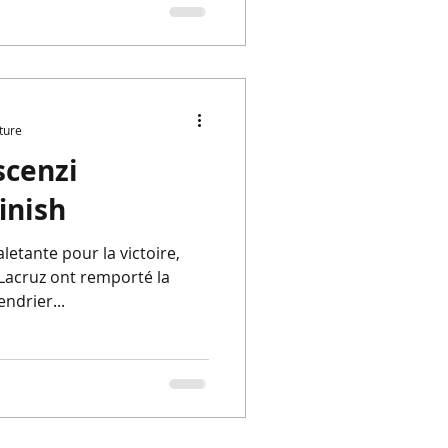
ture
scenzi
inish
letante pour la victoire,
 Lacruz ont remporté la
ndrier...