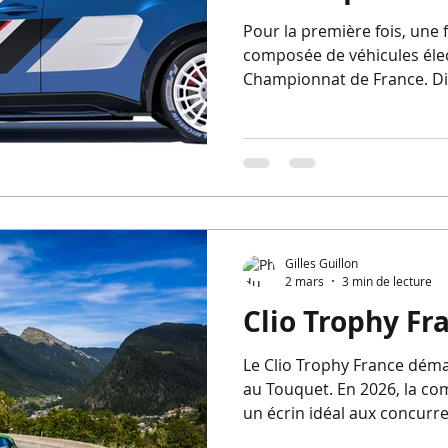
Pour la première fois, un
composée de véhicules élec
Championnat de France. Dis
A290 Rallye, ce nouveau tr
manches du CFR, avec une 
les routes du Pas-de-Calais
Gilles Guillon
2 mars
3 min de lecture
Clio Trophy Fra
Le Clio Trophy France déma
au Touquet. En 2026, la com
un écrin idéal aux concurre
cinq épreuves emblématiq