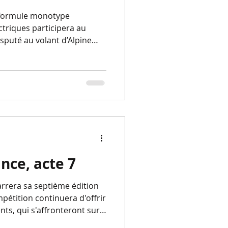
e formule monotype
triques participera au
puté au volant d’Alpine
ophée se disputera sur six
apparition inaugurale sur
.
nce, acte 7
rrera sa septième édition
pétition continuera d'offrir
nts, qui s'affronteront sur
ues du Championnat de