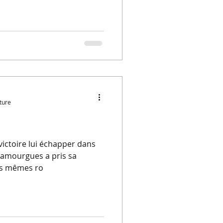
ture
 victoire lui échapper dans
elamourgues a pris sa
es mêmes ro