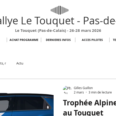
llye Le Touquet - Pas-de
Le Touquet (Pas-de-Calais) - 26-28 mars 2026
ACHAT PROGRAMME
DERNIERES INFOS
ACCES PILOTES
T
ts, r
Actu
Gilles Guillon
2 mars
3 min de lecture
Trophée Alpine
au Touquet