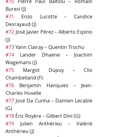
#70
 Pierre Paul Baltolu – Romain 
Buresi (J)
#71
 Enzo Lucotte – Candice 
Desrayaud (J)
#72
 José Javier Pérez – Alberto Espino 
(J)
#73
 Yann Clairay – Quentin Trochu
#74
 Lander Dhaene – Joachim 
Wagemans (J)
#75
 Margot Dupuy – Clio 
Chambelland (F)
#76
 Benjamin Hanquiez – Jean-
Charles Huvelle
#77
 José Da Cunha – Damien Lecable 
(G)
#78
 Éric Royère – Gilbert Dini (G)
#79
 Julien Anthérieu – Valérie 
Anthérieu (J)