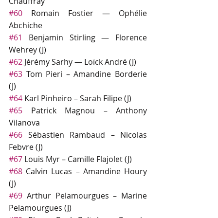
Chauffray
#60
 Romain Fostier — Ophélie 
Abchiche
#61
 Benjamin Stirling — Florence 
Wehrey (J)
#62
 Jérémy Sarhy — Loïck André (J)
#63
 Tom Pieri – Amandine Borderie 
(J)
#64
 Karl Pinheiro – Sarah Filipe (J)
#65
 Patrick Magnou – Anthony 
Vilanova
#66
 Sébastien Rambaud – Nicolas 
Febvre (J)
#67
 Louis Myr – Camille Flajolet (J)
#68
 Calvin Lucas – Amandine Houry 
(J)
#69
 Arthur Pelamourgues – Marine 
Pelamourgues (J)