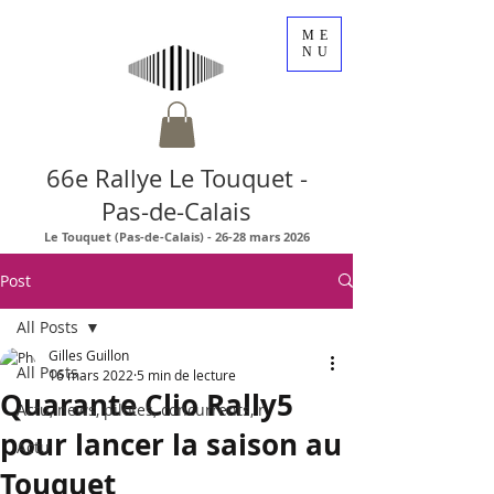
ME
NU
66e Rallye Le Touquet -
Pas-de-Calais
Le Touquet (Pas-de-Calais) - 26-28 mars 2026
Post
All Posts
Gilles Guillon
All Posts
16 mars 2022
5 min de lecture
Quarante Clio Rally5
Actu, news, pilotes, concurrents, r
pour lancer la saison au
Actu
Touquet