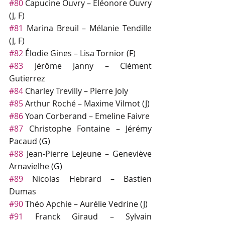
#80
 Capucine Ouvry – Éléonore Ouvry 
(J, F)
#81
 Marina Breuil – Mélanie Tendille 
(J, F)
#82
 Élodie Gines – Lisa Tornior (F)
#83
 Jérôme Janny – Clément 
Gutierrez
#84
 Charley Trevilly – Pierre Joly
#85
 Arthur Roché – Maxime Vilmot (J)
#86
 Yoan Corberand – Emeline Faivre
#87
 Christophe Fontaine – Jérémy 
Pacaud (G)
#88
 Jean-Pierre Lejeune – Geneviève 
Arnavielhe (G)
#89
 Nicolas Hebrard – Bastien 
Dumas
#90
 Théo Apchie – Aurélie Vedrine (J)
#91
 Franck Giraud – Sylvain 