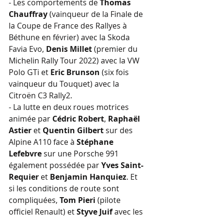
- Les comportements de 
Thomas 
Chauffray
 (vainqueur de la Finale de 
la Coupe de France des Rallyes à 
Béthune en février) avec la Skoda 
Favia Evo, 
Denis Millet
 (premier du 
Michelin Rally Tour 2022) avec la VW 
Polo GTi et 
Eric Brunson
 (six fois 
vainqueur du Touquet) avec la 
Citroën C3 Rally2. 
- La lutte en deux roues motrices 
animée par 
Cédric Robert
, 
Raphaël 
Astier
 et 
Quentin Gilbert
 sur des 
Alpine A110 face à 
Stéphane 
Lefebvre
 sur une Porsche 991 
également possédée par 
Yves Saint-
Requier
 et 
Benjamin Hanquiez
. Et 
si les conditions de route sont 
compliquées, 
Tom Pieri
 (pilote 
officiel Renault) et 
Styve Juif
 avec les 