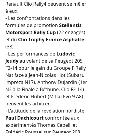
Renault Clio Rally4 peuvent se mêler 
à eux.
- Les confrontations dans les 
formules de promotion 
Stellantis 
Motorsport Rally Cup
 (22 engagés) 
et du 
Clio Trophy France Asphalte
(38). 
- Les performances de 
Ludovic 
Jeudy
 au volant de sa Peugeot 205 
F2-14 pour le gain du Groupe F Rally 
Nat face à Jean-Nicolas Hot (Subaru 
Impreza N17). Anthony Dujardin (1er 
N3 à la Finale à Béthune, Clio F2-14) 
et Frédéric Hubert (Mitsu Evo 9 A8) 
peuvent les arbitrer.
- L’attitude de la révélation nordiste 
Paul Dachicourt
 confrontée aux 
expérimentés Thomas Capelli et 
Frédéric Roussel sur Peugeot 208 