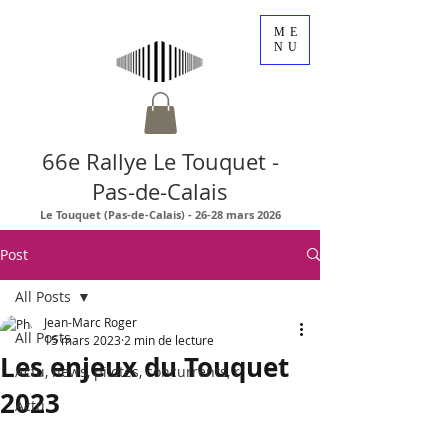
ME
NU
66e Rallye Le Touquet -
Pas-de-Calais
Le Touquet (Pas-de-Calais) - 26-28 mars 2026
Post
All Posts
Jean-Marc Roger
All Posts
15 mars 2023
2 min de lecture
Les enjeux du Touquet
Actu, news, pilotes, concurrents, r
2023
Actu