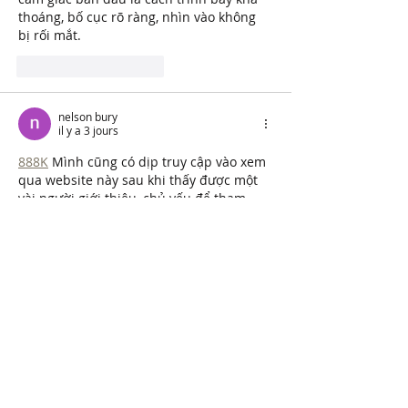
thoáng, bố cục rõ ràng, nhìn vào không 
bị rối mắt.
J'aime
Répondre
nelson bury
il y a 3 jours
888K
 Mình cũng có dịp truy cập vào xem 
qua website này sau khi thấy được một 
vài người giới thiệu, chủ yếu để tham 
khảo cách họ xây dựng giao diện và trình 
bày các nội dung. Ấn tượng đầu tiên là 
tổng thể được thiết kế khá gọn gàng, bố 
cục cân đối và các khu vực thông tin 
được sắp xếp theo trình tự rõ ràng nên 
khi quan sát không tạo cảm giác rối mắt 
mà vẫn…
Afficher plus
J'aime
Répondre