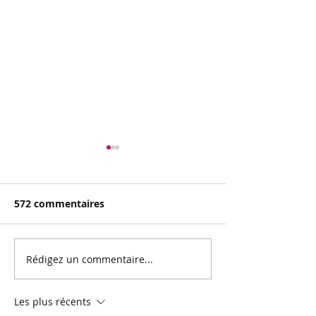
572 commentaires
Revue de pres
Rédigez un commentaire...
Clio Trophy France,
acte 7
Les plus récents