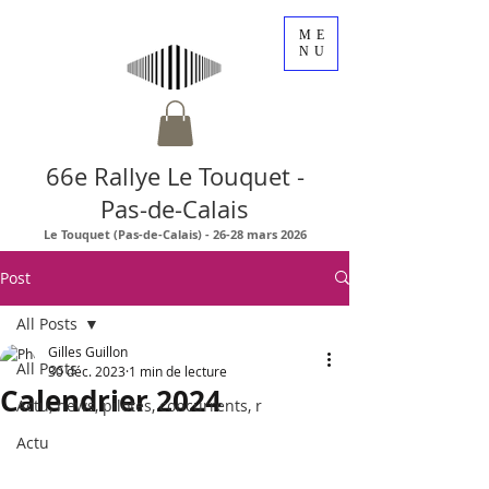
ME
NU
66e Rallye Le Touquet -
Pas-de-Calais
Le Touquet (Pas-de-Calais) - 26-28 mars 2026
Post
All Posts
Gilles Guillon
All Posts
30 déc. 2023
1 min de lecture
Calendrier 2024
Actu, news, pilotes, concurrents, r
Actu