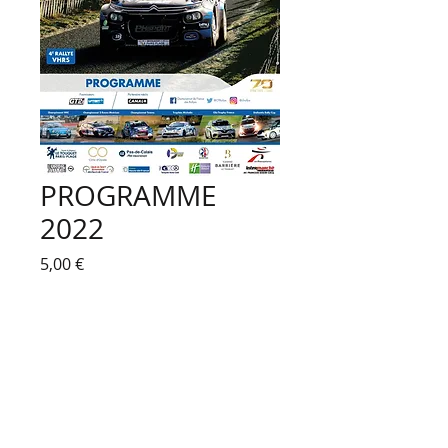
PROGRAMME
2022
Prix
5,00 €
Ajouter au panier
Programme du rallye Le Touquet Pas-
de-Calais 2022.
60 pages quadri format PDF.