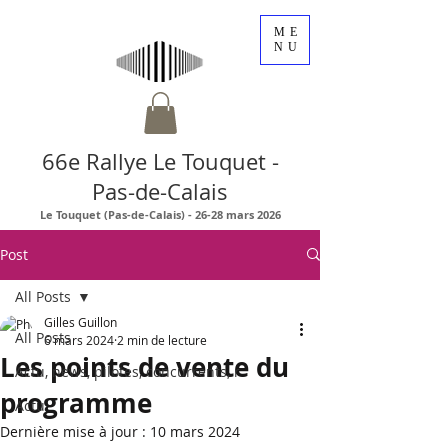
ME
NU
66e Rallye Le Touquet -
Pas-de-Calais
Le Touquet (Pas-de-Calais) - 26-28 mars 2026
Post
All Posts
Gilles Guillon
All Posts
6 mars 2024
2 min de lecture
Les points de vente du
Actu, news, pilotes, concurrents, r
programme
Actu
Dernière mise à jour :
10 mars 2024