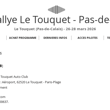
llye Le Touquet - Pas-de
Le Touquet (Pas-de-Calais) - 26-28 mars 2026
ACHAT PROGRAMME
DERNIERES INFOS
ACCES PILOTES
T
S
B
]
: Touquet Auto Club
 : Aéroport, 62520 Le Touquet - Paris-Plage
lament
.com
00637.