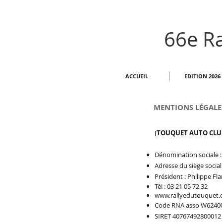
66e Ra
ACCUEIL
EDITION 2026
MENTIONS LÉGALE
[
TOUQUET AUTO CLU
Dénomination sociale 
Adresse du siège social
Président : Philippe F
Tél : 03 21 05 72 32
www.rallyedutouquet
Code RNA asso W6240
SIRET 40767492800012