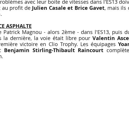
problèmes avec leur boite de vitesses dans l'ES13 doiven
 au profit de
 Julien Casale et Brice Gavet
, mais ils
.
CE ASPHALTE
e Patrick Magnou - alors 2ème - dans l'ES13, puis du
a dernière, la voie était libre pour 
Valentin Asce
emière victoire en Clio Trophy. Les équipages 
Yoa
t 
Benjamin Stirling-Thibault Raincourt
 complète
n.