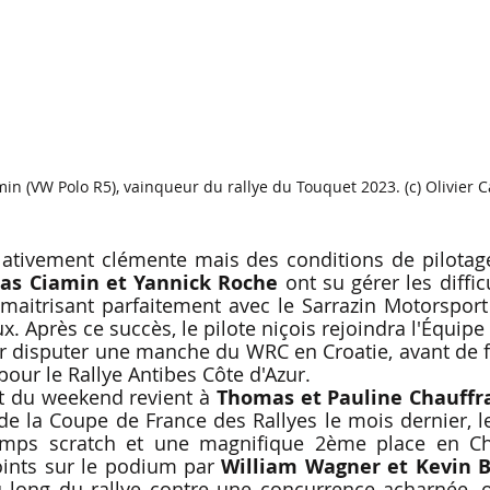
min (VW Polo R5), vainqueur du rallye du Touquet 2023. (c) Olivier 
ativement clémente mais des conditions de pilotag
las Ciamin et Yannick Roche
 ont su gérer les diffic
maitrisant parfaitement avec le Sarrazin Motorsport 
ux. Après ce succès, le pilote niçois rejoindra l'Équipe
ur disputer une manche du WRC en Croatie, avant de fa
pour le Rallye Antibes Côte d'Azur.
t du weekend revient à 
Thomas et Pauline Chauffr
de la Coupe de France des Rallyes le mois dernier, l
emps scratch et une magnifique 2ème place en C
joints sur le podium par 
William Wagner et Kevin 
 long du rallye contre une concurrence acharnée, of