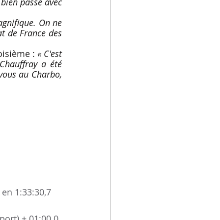
 bien passé avec 
agnifique. On ne 
t de France des 
oisième :
 « C'est 
Chauffray a été 
-vous au Charbo, 
 en 1:33:30,7
ort) + 01:00.0