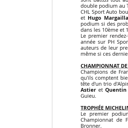
double podium au T
CHL Sport Auto bouc
et 
Hugo Margailla
podium si des probl
dans les 10ème et 
Le premier rendez-
année sur PH Sport
auteurs de leur pre
même si ces dernier
CHAMPIONNAT DE 
Champions de Fran
qu'ils comptent bie
tête d'un trio d'A
Astier
 et 
Quentin 
Guieu.
TROPHÉE MICHELI
Le premier podiu
Championnat de F
Bronner.