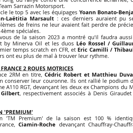
eam Sarrazin Motorsport.
le le top 5 avec les équipages 
Yoann Bonato-Benj
n-Laëtitia Marsault
 : ces derniers auraient pu se
èmes de freins ne leur avaient fait perdre de préci
14ème spéciales.
vous de la saison 2023 a montré qu'il faudra aussi
 by Minerva Oil et les duos 
Léo Rossel / Guilla
mier temps scratch en CFR, et 
Eric Camilli / Thiba
s ont eu plus de mal à trouver leur rythme.
FRANCE 2 ROUES MOTRICES
ce 2RM en titre, 
Cédric Robert et Matthieu Duva
n conserver leur couronne. Ils ont rallié le podium d
lpine A110 RGT, devançant les deux ex Champions du 
Gilbert
, respectivement associés à Denis Giraudet 
N 'PREMIUM'
m 'TM Premium' de la saison est 100 % identiqu
rance, 
Ciamin-Roche
 devançant Chauffray-Chauff