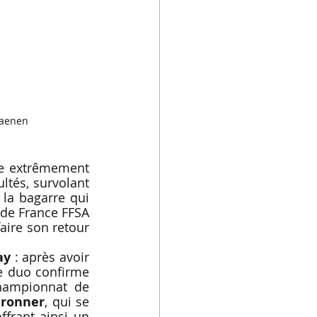
Caenen
e extrêmement 
ultés, survolant 
la bagarre qui 
 de France FFSA 
ire son retour 
ay
 : après avoir 
e duo confirme 
hampionnat de 
Bronner
, qui se 
frant ainsi un 