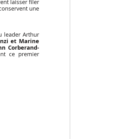
t laisser filer 
 conservent une 
 leader Arthur 
nzi et Marine 
nn Corberand-
nt ce premier 