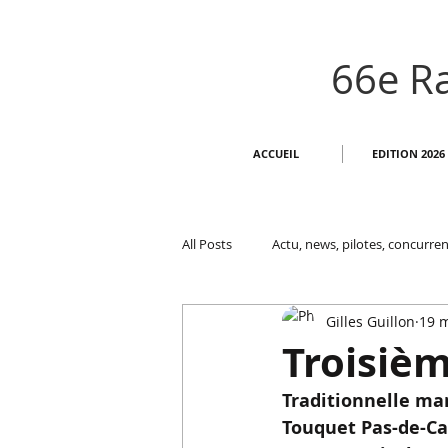
66e Ra
ACCUEIL
EDITION 2026
All Posts
Actu, news, pilotes, concurren
Gilles Guillon
19 
Troisiè
Traditionnelle ma
Touquet Pas-de-Cal