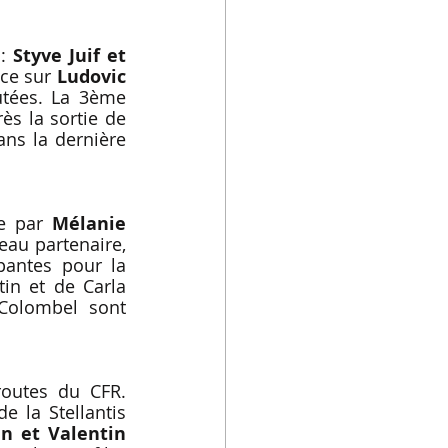
: 
Styve Juif et 
ce sur 
Ludovic 
tées. La 3ème 
rès la sortie de 
ans la dernière 
e par 
Mélanie 
au partenaire, 
antes pour la 
in et de Carla 
Colombel sont 
routes du CFR. 
 la Stellantis 
n et Valentin 