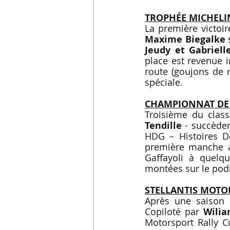
TROPHÉE MICHELI
La première victoir
Maxime Biegalke
 
Jeudy et Gabriell
place est revenue i
route (goujons de 
spéciale.
CHAMPIONNAT DE
Troisième du class
Tendille
 - succède
HDG – Histoires De
première manche au
Gaffayoli à quelqu
montées sur le pod
STELLANTIS MOTO
Après une saison 
Copiloté par 
Wili
Motorsport Rally C