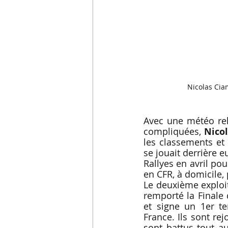
Nicolas Cia
Avec une météo rel
compliquées, 
Nico
les classements et 
se jouait derrière e
Rallyes en avril po
en CFR, à domicile, 
Le deuxième exploi
remporté la Finale 
et signe un 1er t
France. Ils sont re
sont battus tout au