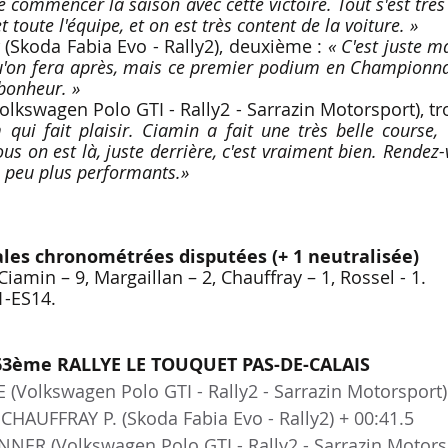
de commencer la saison avec cette victoire. Tout s'est très
 toute l'équipe, et on est très content de la voiture. »
 
(Skoda Fabia Evo - Rally2), deuxième : 
« C'est juste m
qu'on fera après, mais ce premier podium en Championna
 bonheur. »
olkswagen Polo GTI - Rally2 - Sarrazin Motorsport), tr
ui fait plaisir. Ciamin a fait une très belle course, 
s on est là, juste derrière, c'est vraiment bien. Rendez
n peu plus performants.»
ales chronométrées disputées (+ 1 neutralisée)
 Ciamin – 9, Margaillan – 2, Chauffray – 1, Rossel - 1.
1-ES14.
3ème RALLYE LE TOUQUET PAS-DE-CALAIS
E (Volkswagen Polo GTI - Rally2 - Sarrazin Motorsport)
 CHAUFFRAY P. (Skoda Fabia Evo - Rally2) + 00:41.5
NER (Volkswagen Polo GTI - Rally2 - Sarrazin Motorsp