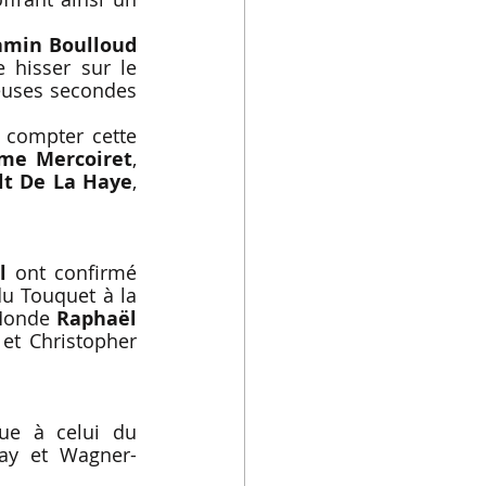
amin Boulloud
 hisser sur le 
euses secondes 
 compter cette 
ume Mercoiret
, 
ult De La Haye
, 
l
 ont confirmé 
u Touquet à la 
Monde 
Raphaël 
et Christopher 
e à celui du 
ray et Wagner-