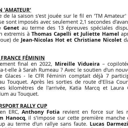
N 'AMATEUR'
e de la saison s'est jouée sur le fil en 'TM Amateur' 
se sont imposés avec seulement 2,1 secondes d'avan
e Genet
 au terme des 13 épreuves spéciales dispu
n extremis à 
Thomas Capelli et Juliette Hamel
 ap
roue) de 
Jean-Nicolas Hot et Christiane Nicolet
 d
 FRANCE FÉMININ
ement final en 2022, 
Mireille Vidueira
 – copiloté
ra-t-elle à Sarah Rumeau ? Avec le soutien d'un nouve
 Glaces - le CFR Féminin comptait déjà 7 particip
 Touquet. Après les sorties de route d'Elisa Court
es kilomètres de l'arrivée, Katia Marcq et Laura 
ium au Touquet.
RSPORT RALLY CUP
en ERC, 
Anthony Fotia
 revient en force sur les 
am Hanocq
, il s'impose sur cette première manche de
up au terme d'un rallye sans faute. 
Lucas Darmezi