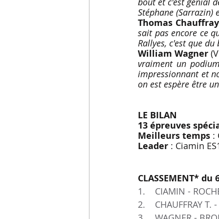
bout et c'est génial 
Stéphane (Sarrazin) et
Thomas Chauffray
sait pas encore ce 
Rallyes, c'est que du
William Wagner 
(V
vraiment un podium q
impressionnant et nou
on est espère être u
LE BILAN
13 épreuves spéci
Meilleurs temps
 :
Leader
 : Ciamin ES
CLASSEMENT* du 6
1.    CIAMIN - ROCH
2.    CHAUFFRAY T. -
3.    WAGNER - BRON