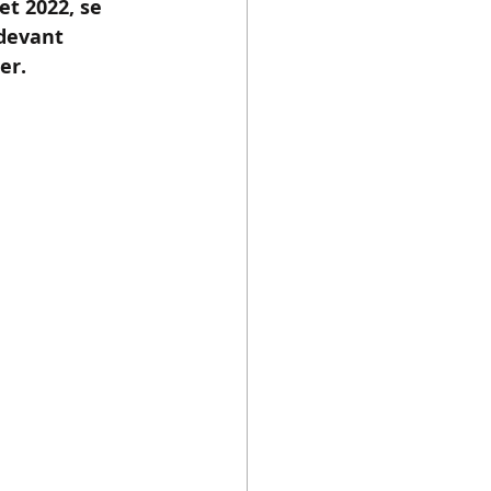
t 2022, se 
devant 
er.