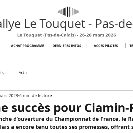
llye Le Touquet - Pas-de
Le Touquet (Pas-de-Calais) - 26-28 mars 2026
ACHAT PROGRAMME
DERNIERES INFOS
ACCES PILOTES
T
ts, r
Actu
mars 2023
6 min de lecture
me succès pour Ciamin
nche d’ouverture du Championnat de France, le Ra
ais a encore tenu toutes ses promesses, offrant s